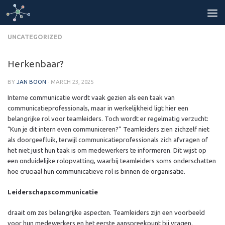
Skip to content
UNCATEGORIZED
Herkenbaar?
BY
JAN BOON
·
MARCH 23, 2025
Interne communicatie wordt vaak gezien als een taak van
communicatieprofessionals, maar in werkelijkheid ligt hier een
belangrijke rol voor teamleiders. Toch wordt er regelmatig verzucht:
“Kun je dit intern even communiceren?” Teamleiders zien zichzelf niet
als doorgeefluik, terwijl communicatieprofessionals zich afvragen of
het niet juist hun taak is om medewerkers te informeren. Dit wijst op
een onduidelijke rolopvatting, waarbij teamleiders soms onderschatten
hoe cruciaal hun communicatieve rol is binnen de organisatie.
Leiderschapscommunicatie
draait om zes belangrijke aspecten. Teamleiders zijn een voorbeeld
voor hun medewerkers en het eerste aanspreekpunt bij vragen.