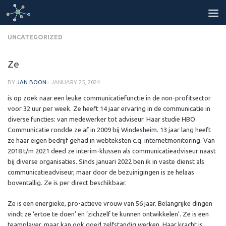
Skip to content
UNCATEGORIZED
Ze
BY
JAN BOON
·
JANUARY 25, 2024
is op zoek naar een leuke communicatiefunctie in de non-profitsector
voor 32 uur per week. Ze heeft 14 jaar ervaring in de communicatie in
diverse functies: van medewerker tot adviseur. Haar studie HBO
Communicatie rondde ze af in 2009 bij Windesheim. 13 jaar lang heeft
ze haar eigen bedrijf gehad in webteksten c.q. internetmonitoring. Van
2018 t/m 2021 deed ze interim-klussen als communicatieadviseur naast
bij diverse organisaties. Sinds januari 2022 ben ik in vaste dienst als
communicatieadviseur, maar door de bezuinigingen is ze helaas
boventallig. Ze is per direct beschikbaar.
Ze is een energieke, pro-actieve vrouw van 56 jaar. Belangrijke dingen
vindt ze ‘ertoe te doen’ en ‘zichzelf te kunnen ontwikkelen’. Ze is een
teamplayer, maar kan ook goed zelfstandig werken. Haar kracht is