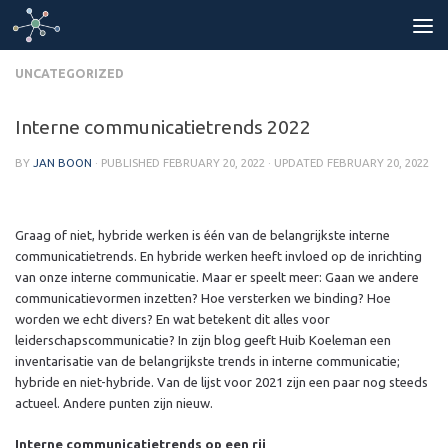
Skip to content
UNCATEGORIZED
Interne communicatietrends 2022
BY
JAN BOON
· PUBLISHED
FEBRUARY 20, 2022
· UPDATED
FEBRUARY 20, 2022
Graag of niet, hybride werken is één van de belangrijkste interne
communicatietrends. En hybride werken heeft invloed op de inrichting
van onze interne communicatie. Maar er speelt meer: Gaan we andere
communicatievormen inzetten? Hoe versterken we binding? Hoe
worden we echt divers? En wat betekent dit alles voor
leiderschapscommunicatie? In zijn blog geeft Huib Koeleman een
inventarisatie van de belangrijkste trends in interne communicatie;
hybride en niet-hybride. Van de lijst voor 2021 zijn een paar nog steeds
actueel. Andere punten zijn nieuw.
Interne communicatietrends op een rij