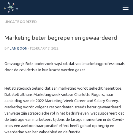
Skip to content
UNCATEGORIZED
Marketing beter begrepen en gewaardeerd
BY
JAN BOON
·
FEBRUARY 7, 2022
Omvangrijk Brits onderzoek wijst uit dat veel marketingprofessionals
door de covidcrisis in hun kracht werden gezet.
Het strategisch belang dat aan marketing wordt gehecht neemt toe.
Dat stelt althans Marketingweek-auteur Charlotte Rogers, naar
aanleiding van de 2022 Marketing Week Career and Salary Survey.
Marketing wordt volgens respondenten steeds beter gewaardeerd
vanwege zijn strategische rol in het bedrijfsleven, wat suggereert dat
de bijdrage van marketeers tijdens de lastige momenten in de Covid-
crisis een aantoonbaar positief effect heeft gehad op begrip en
waardering van het vakgebied en de functie.