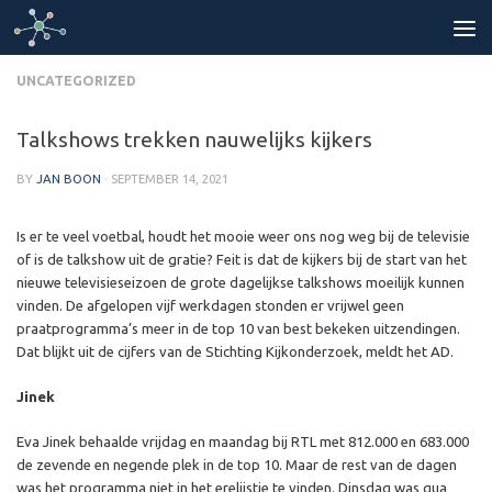
Skip to content
UNCATEGORIZED
Talkshows trekken nauwelijks kijkers
BY
JAN BOON
·
SEPTEMBER 14, 2021
Is er te veel voetbal, houdt het mooie weer ons nog weg bij de televisie
of is de talkshow uit de gratie? Feit is dat de kijkers bij de start van het
nieuwe televisieseizoen de grote dagelijkse talkshows moeilijk kunnen
vinden. De afgelopen vijf werkdagen stonden er vrijwel geen
praatprogramma’s meer in de top 10 van best bekeken uitzendingen.
Dat blijkt uit de cijfers van de Stichting Kijkonderzoek, meldt het AD.
Jinek
Eva Jinek behaalde vrijdag en maandag bij RTL met 812.000 en 683.000
de zevende en negende plek in de top 10. Maar de rest van de dagen
was het programma niet in het erelijstje te vinden. Dinsdag was qua