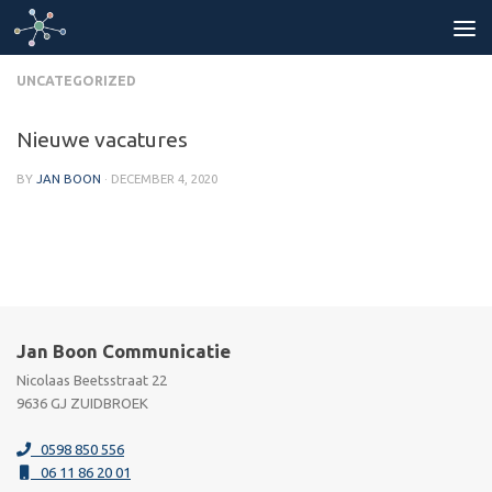
Skip to content
UNCATEGORIZED
Nieuwe vacatures
BY
JAN BOON
·
DECEMBER 4, 2020
Jan Boon Communicatie
Nicolaas Beetsstraat 22
9636 GJ ZUIDBROEK
0598 850 556
06 11 86 20 01