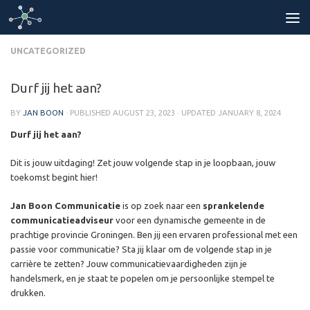
Skip to content
UNCATEGORIZED
Durf jij het aan?
BY
JAN BOON
· PUBLISHED
AUGUST 23, 2023
· UPDATED
JANUARY 8, 2024
Durf jij het aan?
Dit is jouw uitdaging! Zet jouw volgende stap in je loopbaan, jouw
toekomst begint hier!
Jan Boon Communicatie
is op zoek naar een
sprankelende
communicatieadviseur
voor een dynamische gemeente in de
prachtige provincie Groningen. Ben jij een ervaren professional met een
passie voor communicatie? Sta jij klaar om de volgende stap in je
carrière te zetten? Jouw communicatievaardigheden zijn je
handelsmerk, en je staat te popelen om je persoonlijke stempel te
drukken.