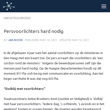
Skip to content
UNCATEGORIZED
Persvoorlichters hard nodig
BY
JAN BOON
· PUBLISHED
MAY 16, 2021
· UPDATED
MAY 16, 2021
In de afgelopen 4 jaar nam het aantal voorlichters op de ministeries in
Den Haag met een kwart toe. De pers ervaart die voorlichters als ‘een
cordon rond de ministers’. Volgens de bewindspersonen zelf zijn die
mensen juist hard nodig. Op de Haagse departementen houdt op dit
moment 811 fte zich bezig met communicatie en voorlichting. Aan het
begin van Rutte III was dat nog 633 fte.
“Dolblij met voorlichters”
Staatssecretaris Ankie Broekers-Knol (Justitie en Veiligheid) is ‘dolblij’
met haar persvoorlichters. “Iedere dag, ‘s ochtends, ‘s avonds en in het
weekend, komen er vragen binnen, die moeten worden beantwoord.