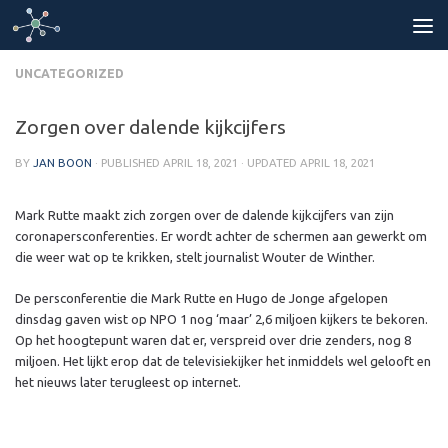
Skip to content
UNCATEGORIZED
Zorgen over dalende kijkcijfers
BY
JAN BOON
· PUBLISHED
APRIL 18, 2021
· UPDATED
APRIL 18, 2021
Mark Rutte maakt zich zorgen over de dalende kijkcijfers van zijn
coronapersconferenties. Er wordt achter de schermen aan gewerkt om
die weer wat op te krikken, stelt journalist Wouter de Winther.
De persconferentie die Mark Rutte en Hugo de Jonge afgelopen
dinsdag gaven wist op NPO 1 nog ‘maar’ 2,6 miljoen kijkers te bekoren.
Op het hoogtepunt waren dat er, verspreid over drie zenders, nog 8
miljoen. Het lijkt erop dat de televisiekijker het inmiddels wel gelooft en
het nieuws later terugleest op internet.