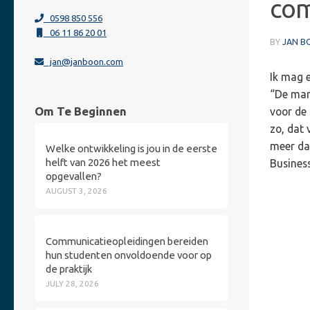
com
0598 850 556
06 11 86 20 01
BY
JAN B
jan@janboon.com
Ik mag e
“De mar
Om Te Beginnen
voor de 
zo, dat 
meer da
Welke ontwikkeling is jou in de eerste
helft van 2026 het meest
Busines
opgevallen?
AUGUST 3, 2026
Communicatieopleidingen bereiden
hun studenten onvoldoende voor op
de praktijk
JULY 28, 2026