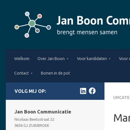
Skip to content
Welkom
Over Jan Boon
Voor kandidaten
Voor 
Contact
Bonen in de pot
FOLLOW:
UNCATE
Jan Boon Communicatie
Mar
Nicolaas Beetsstraat 22
9636 GJ ZUIDBROEK