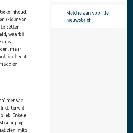
tieke inhoud.
Meld je aan voor de
en (kleur van
nieuwsbrief
te zetten.
eid, waarbij
 Frans
eden, maar
 publiek hecht
imago en
hen’ met wie
jkt, terwijl
bliek. Enkele
traling bij
at zien, mits