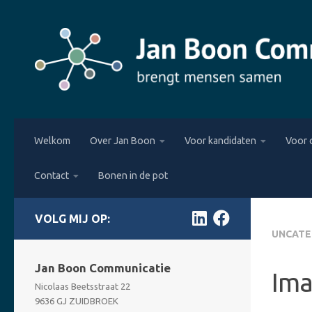
Skip to content
Welkom
Over Jan Boon
Voor kandidaten
Voor 
Contact
Bonen in de pot
FOLLOW:
UNCATE
Jan Boon Communicatie
Ima
Nicolaas Beetsstraat 22
9636 GJ ZUIDBROEK