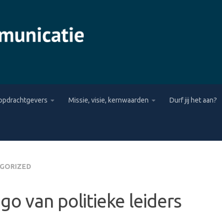
opdrachtgevers
Missie, visie, kernwaarden
Durf jij het aan?
GORIZED
go van politieke leiders