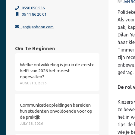
BY
JAN B
0598 850 556
Politiek
06 11 86 20 01
Als voor
pak, kap
jan@janboon.com
Dilan Ye
haar kle
Om Te Beginnen
Timmerma
zijn rec
Welke ontwikkeling is jou in de eerste
onbewus
helft van 2026 het meest
gedrag.
opgevallen?
AUGUST 3, 2026
De rol 
Kiezers 
Communicatieopleidingen bereiden
ze bewer
hun studenten onvoldoende voor op
het in w
de praktijk
JULY 28, 2026
tips: de
wie je b