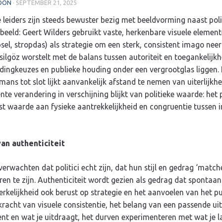
OON
·
SEPTEMBER 21, 2025
e leiders zijn steeds bewuster bezig met beeldvorming naast poli
beeld: Geert Wilders gebruikt vaste, herkenbare visuele element
sel, stropdas) als strategie om een sterk, consistent imago neer 
silgöz worstelt met de balans tussen autoriteit en toegankelijkh
dingkeuzes en publieke houding onder een vergrootglas liggen.
ns tot slot lijkt aanvankelijk afstand te nemen van uiterlijkh
ente verandering in verschijning blijkt van politieke waarde: het
t waarde aan fysieke aantrekkelijkheid en congruentie tussen 
van authenticiteit
verwachten dat politici echt zijn, dat hun stijl en gedrag ‘matc
en te zijn. Authenticiteit wordt gezien als gedrag dat spontaan li
erkelijkheid ook berust op strategie en het aanvoelen van het pu
 kracht van visuele consistentie, het belang van een passende uits
ent en wat je uitdraagt, het durven experimenteren met wat je la