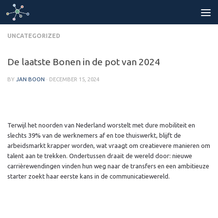
Skip to content
UNCATEGORIZED
De laatste Bonen in de pot van 2024
BY
JAN BOON
·
DECEMBER 15, 2024
Terwijl het noorden van Nederland worstelt met dure mobiliteit en
slechts 39% van de werknemers af en toe thuiswerkt, blijft de
arbeidsmarkt krapper worden, wat vraagt om creatievere manieren om
talent aan te trekken. Ondertussen draait de wereld door: nieuwe
carrièrewendingen vinden hun weg naar de transfers en een ambitieuze
starter zoekt haar eerste kans in de communicatiewereld.