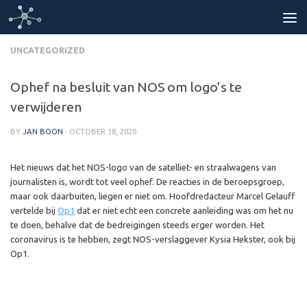
Skip to content
UNCATEGORIZED
Ophef na besluit van NOS om logo’s te
verwijderen
BY
JAN BOON
·
OCTOBER 18, 2020
Het nieuws dat het NOS-logo van de satelliet- en straalwagens van
journalisten is, wordt tot veel ophef. De reacties in de beroepsgroep,
maar ook daarbuiten, liegen er niet om. Hoofdredacteur Marcel Gelauff
vertelde bij
Op1
dat er niet echt een concrete aanleiding was om het nu
te doen, behalve dat de bedreigingen steeds erger worden. Het
coronavirus is te hebben, zegt NOS-verslaggever Kysia Hekster, ook bij
Op1.