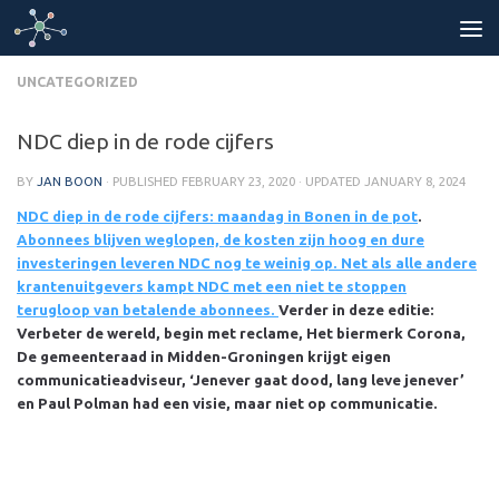
Skip to content
UNCATEGORIZED
NDC diep in de rode cijfers
BY
JAN BOON
· PUBLISHED
FEBRUARY 23, 2020
· UPDATED
JANUARY 8, 2024
NDC diep in de rode cijfers: maandag in Bonen in de pot
.
Abonnees blijven weglopen, de kosten zijn hoog en dure
investeringen leveren NDC nog te weinig op. Net als alle andere
krantenuitgevers kampt NDC met een niet te stoppen
terugloop van betalende abonnees.
Verder in deze editie:
Verbeter de wereld, begin met reclame, Het biermerk Corona,
De gemeenteraad in Midden-Groningen krijgt eigen
communicatieadviseur, ‘Jenever gaat dood, lang leve jenever’
en Paul Polman had een visie, maar niet op communicatie.