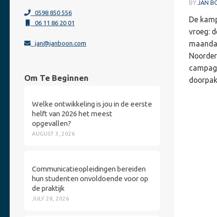
BY
JAN B
0598 850 556
De kampe
06 11 86 20 01
vroeg: d
maanda
jan@janboon.com
Noorder
campagn
Om Te Beginnen
doorpak
Welke ontwikkeling is jou in de eerste
helft van 2026 het meest
opgevallen?
AUGUST 3, 2026
Communicatieopleidingen bereiden
hun studenten onvoldoende voor op
de praktijk
JULY 28, 2026