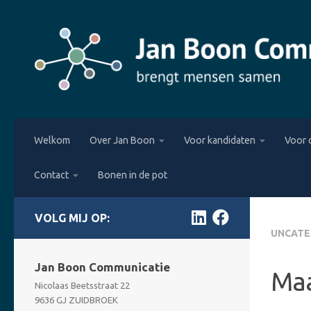
Skip to content
Welkom
Over Jan Boon
Voor kandidaten
Voor 
Contact
Bonen in de pot
FOLLOW:
UNCATE
Jan Boon Communicatie
Maa
Nicolaas Beetsstraat 22
9636 GJ ZUIDBROEK