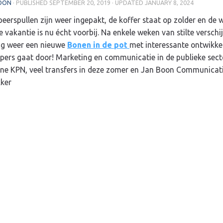
OON
· PUBLISHED
SEPTEMBER 20, 2019
· UPDATED
JANUARY 8, 2024
erspullen zijn weer ingepakt, de koffer staat op zolder en de 
e vakantie is nu écht voorbij. Na enkele weken van stilte verschij
g weer een nieuwe
Bonen in de pot
met interessante ontwikke
pers gaat door!
Marketing en communicatie in de publieke sect
e KPN, veel transfers in deze zomer en Jan Boon Communicati
ker