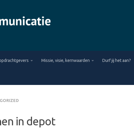
opdrachtgevers
Missie, visie, kernwaarden
Durf jij het aan?
GORIZED
en in depot