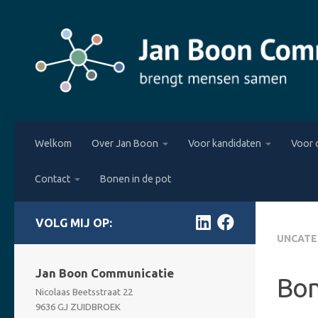
Skip to content
Welkom
Over Jan Boon
Voor kandidaten
Voor 
Contact
Bonen in de pot
FOLLOW:
UNCATE
Jan Boon Communicatie
Bon
Nicolaas Beetsstraat 22
9636 GJ ZUIDBROEK