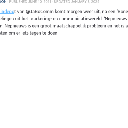
OON
· PUBLISHED
JUNE 10, 2019
· UPDATED
JANUARY 8, 2024
indepo
t van @JaBoComm komt morgen weer uit, na een ‘Bone
elingen uit het markering- en communicatiewereld. ‘Nepnieuws
m. Nepnieuws is een groot maatschappelijk probleem en het is 
sten om er iets tegen te doen.