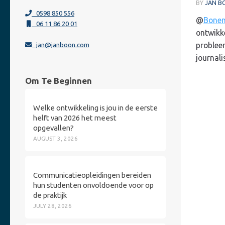
BY
JAN B
0598 850 556
@
Bonen
06 11 86 20 01
ontwikk
problee
jan@janboon.com
journali
Om Te Beginnen
Welke ontwikkeling is jou in de eerste
helft van 2026 het meest
opgevallen?
AUGUST 3, 2026
Communicatieopleidingen bereiden
hun studenten onvoldoende voor op
de praktijk
JULY 28, 2026