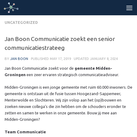
Skip to content
UNCATEGORIZED
Jan Boon Communicatie zoekt een senior
communicatiestrateeg
BY
JAN BOON
· PUBLISHED
MAY 17, 2019
· UPDATED
JANUARY 8, 2024
Jan Boon Communicatie zoekt voor de
gemeente Midden-
Groningen
een zeer ervaren strategisch communicatieadviseur.
Midden-Groningen is een jonge gemeente met ruim 60.000 inwoners. De
gemeente is ontstaan uit de fusie tussen Hoogezand-Sappemeer,
Menterwolde en Slochteren. Wij zijn volop aan het (op)bouwen en
zoeken nieuwe collega’s die zin hebben om de schouders eronder te
zetten en samen te werken in onze gemeente. Bouw jij mee aan
Midden-Groningen?
Team Communicatie